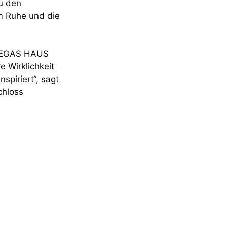
zu den
hm Ruhe und die
 BEGAS HAUS
e Wirklichkeit
piriert“, sagt
chloss