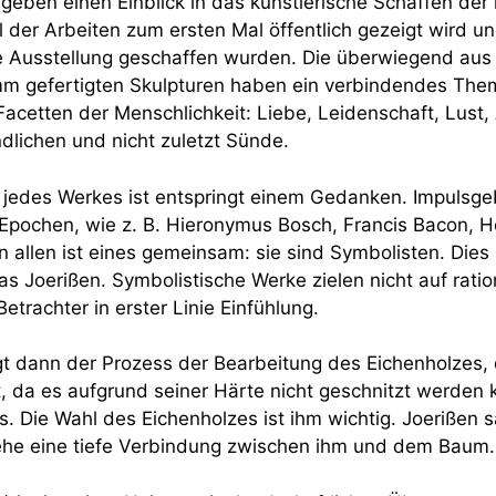
geben einen Einblick in das künstlerische Schaffen der l
l der Arbeiten zum ersten Mal öffentlich gezeigt wird u
ie Ausstellung geschaffen wurden. Die überwiegend aus
 gefertigten Skulpturen haben ein verbindendes Thema
Facetten der Menschlichkeit: Liebe, Leidenschaft, Lust,
lichen und nicht zuletzt Sünde.
jedes Werkes ist entspringt einem Gedanken. Impulsge
 Epochen, wie z. B. Hieronymus Bosch, Francis Bacon, H
n allen ist eines gemeinsam: sie sind Symbolisten. Dies 
s Joerißen. Symbolistische Werke zielen nicht auf ratio
trachter in erster Linie Einfühlung.
lgt dann der Prozess der Bearbeitung des Eichenholzes
t, da es aufgrund seiner Härte nicht geschnitzt werden
 Die Wahl des Eichenholzes ist ihm wichtig. Joerißen s
ehe eine tiefe Verbindung zwischen ihm und dem Baum.