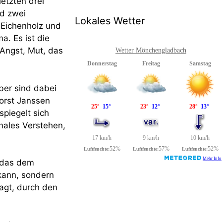
etzten drei
nd zwei
Lokales Wetter
 Eichenholz und
. Es ist die
 Angst, Mut, das
Wetter Mönchengladbach
ber sind dabei
orst Janssen
spiegelt sich
nales Verstehen,
, das dem
 kann, sondern
agt, durch den