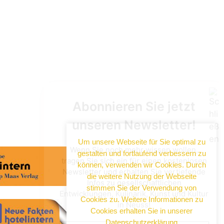
Abonnieren Sie jetzt
unseren Newsletter!
Wenn Sie noch mehr wissen wollen,
tragen Sie sich ein für einen kostenlosen
Newsletter und erhalten Sie vertiefende
Infos zu gesellschaftlichen
Entwicklungen, Kulinarik, Kunst und Kultur
in Neuss!
Um unsere Webseite für Sie optimal zu
gestalten und fortlaufend verbessern zu
können, verwenden wir Cookies. Durch
die weitere Nutzung der Webseite
stimmen Sie der Verwendung von
Cookies zu. Weitere Informationen zu
Cookies erhalten Sie in unserer
Datenschutzerklärung