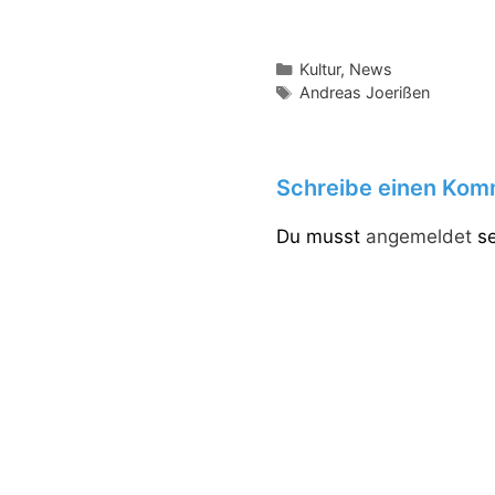
Kategorien
Kultur
,
News
Schlagwörter
Andreas Joerißen
Schreibe einen Kom
Du musst
angemeldet
se