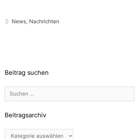
Kategorien
News
,
Nachrichten
Beitrag suchen
Suchen
nach:
Beitragsarchiv
Beitragsarchiv