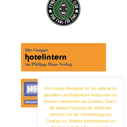
Abonnieren Sie jetzt unseren Newsletter!
Wenn Sie noch mehr wissen wollen, tragen Sie sich
ein für einen kostenlosen Newsletter und erhalten Sie
vertiefende Infos zu gesellschaftlichen
Entwicklungen, Kulinarik, Kunst und Kultur in Neuss!
Um unsere Webseite für Sie optimal zu
gestalten und fortlaufend verbessern zu
können, verwenden wir Cookies. Durch
die weitere Nutzung der Webseite
stimmen Sie der Verwendung von
Cookies zu. Weitere Informationen zu