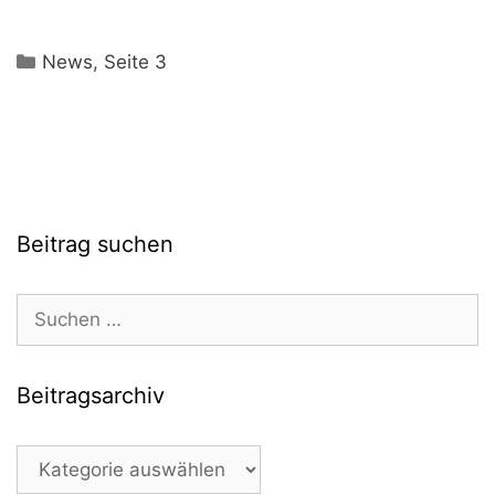
Kategorien
News
,
Seite 3
Beitrag suchen
Suchen
nach:
Beitragsarchiv
Beitragsarchiv