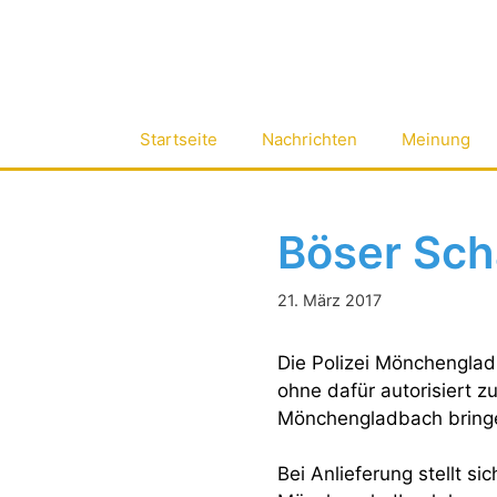
Zum
Inhalt
springen
Startseite
Nachrichten
Meinung
Böser Sc
21. März 2017
Die Polizei Mönchenglad
ohne dafür autorisiert z
Mönchengladbach bringen
Bei Anlieferung stellt si