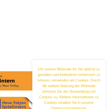
Abonnieren Sie jetzt
unseren Newsletter!
Um unsere Webseite für Sie optimal zu
gestalten und fortlaufend verbessern zu
Wenn Sie noch mehr wissen wollen,
können, verwenden wir Cookies. Durch
tragen Sie sich ein für einen kostenlosen
Newsletter und erhalten Sie vertiefende
die weitere Nutzung der Webseite
Infos zu gesellschaftlichen
stimmen Sie der Verwendung von
Entwicklungen, Kulinarik, Kunst und Kultur
Cookies zu. Weitere Informationen zu
in Neuss!
Cookies erhalten Sie in unserer
Datenschutzerklärung