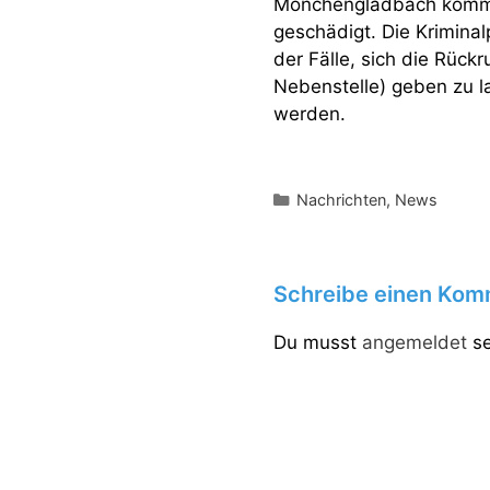
Mönchengladbach kommt.
geschädigt. Die Kriminal
der Fälle, sich die Rück
Nebenstelle) geben zu l
werden.
Kategorien
Nachrichten
,
News
Schreibe einen Kom
Du musst
angemeldet
se