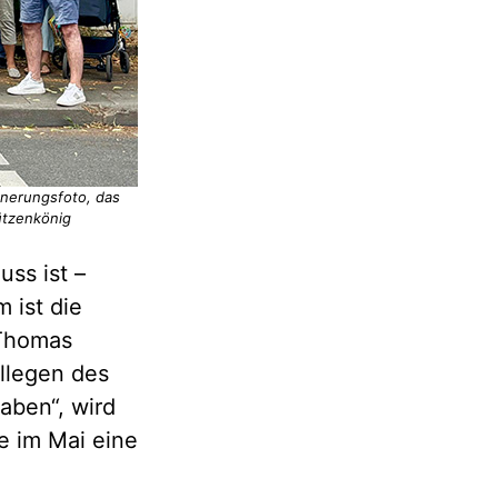
nerungsfoto, das
ützenkönig
ss ist –
 ist die
 Thomas
llegen des
ben“, wird
e im Mai eine