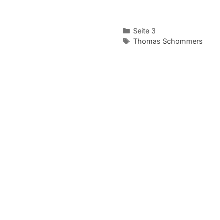
Kategorien
Seite 3
Schlagwörter
Thomas Schommers