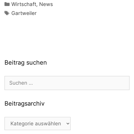
Kategorien
Wirtschaft
,
News
Schlagwörter
Gartweiler
Beitrag suchen
Suchen
nach:
Beitragsarchiv
Beitragsarchiv