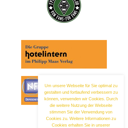
Abonnieren Sie jetzt unseren Newsletter!
Wenn Sie noch mehr wissen wollen, tragen Sie sich
ein für einen kostenlosen Newsletter und erhalten Sie
vertiefende Infos zu gesellschaftlichen
Entwicklungen, Kulinarik, Kunst und Kultur in Neuss!
Um unsere Webseite für Sie optimal zu
gestalten und fortlaufend verbessern zu
können, verwenden wir Cookies. Durch
die weitere Nutzung der Webseite
stimmen Sie der Verwendung von
Cookies zu. Weitere Informationen zu
Cookies erhalten Sie in unserer