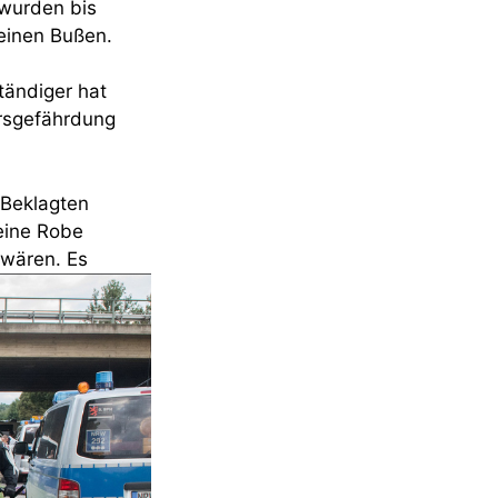
 wurden bis
leinen Bußen.
tändiger hat
hrsgefährdung
 Beklagten
eine Robe
e wären.
Es