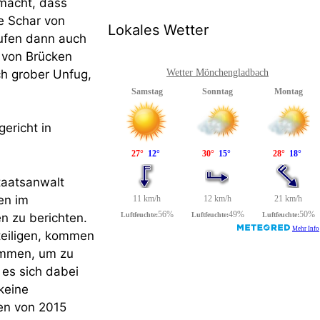
emacht, dass
e Schar von
Lokales Wetter
aufen dann auch
 von Brücken
ch grober Unfug,
Wetter Mönchengladbach
ericht in
taatsanwalt
en im
 zu berichten.
eteiligen, kommen
nommen, um zu
 es sich dabei
keine
en von 2015