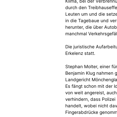
Klima, bei der Verbrenn
durch den Treibhauseffe
Leuten um und die setze
in die Tagebaue und ver
herunter, die über Autob
manchmal Verkehrsgefäh
Die juristische Aufarbei
Erkelenz statt.
Stephan Molter, einer fü
Benjamin Klug nahmen ges
Landgericht Mönchengla
Es fängt schon mit der I
von weit angereist, auc
verhindern, dass Polize
handelt, wobei nicht dav
Fingerabdrücke genommen