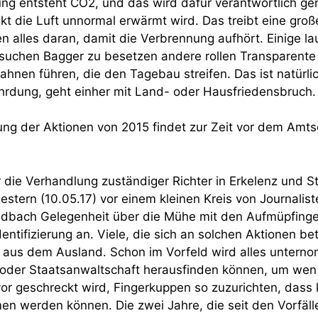
ung entsteht CO2, und das wird dafür verantwortlich g
kt die Luft unnormal erwärmt wird. Das treibt eine groß
n alles daran, damit die Verbrennung aufhört. Einige l
suchen Bagger zu besetzen andere rollen Transparente
ahnen führen, die den Tagebau streifen. Das ist natürli
rdung, geht einher mit Land- oder Hausfriedensbruch.
tung der Aktionen von 2015 findet zur Zeit vor dem Amtsg
r die Verhandlung zuständiger Richter in Erkelenz und S
tern (10.05.17) vor einem kleinen Kreis von Journalist
dbach Gelegenheit über die Mühe mit den Aufmüpfingen
dentifizierung an. Viele, die sich an solchen Aktionen b
h aus dem Ausland. Schon im Vorfeld wird alles unter
i oder Staatsanwaltschaft herausfinden können, um wen
or geschreckt wird, Fingerkuppen so zuzurichten, dass 
 werden können. Die zwei Jahre, die seit den Vorfäll