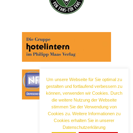
Abonnieren Sie jetzt unseren Newsletter!
Wenn Sie noch mehr wissen wollen, tragen Sie sich
ein für einen kostenlosen Newsletter und erhalten Sie
vertiefende Infos zu gesellschaftlichen
Entwicklungen, Kulinarik, Kunst und Kultur in Neuss!
Um unsere Webseite für Sie optimal zu
gestalten und fortlaufend verbessern zu
können, verwenden wir Cookies. Durch
die weitere Nutzung der Webseite
stimmen Sie der Verwendung von
Cookies zu. Weitere Informationen zu
Cookies erhalten Sie in unserer
Datenschutzerklärung