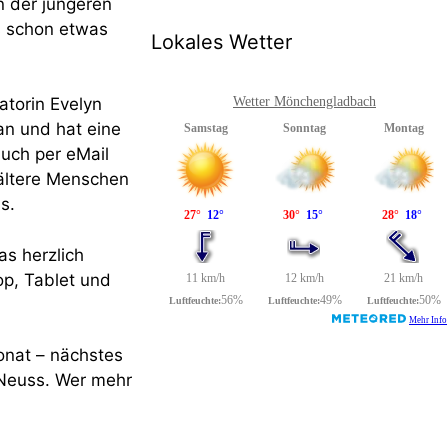
n der jüngeren
s schon etwas
Lokales Wetter
atorin Evelyn
Wetter Mönchengladbach
an und hat eine
uch per eMail
r ältere Menschen
s.
s herzlich
op, Tablet und
onat – nächstes
 Neuss. Wer mehr