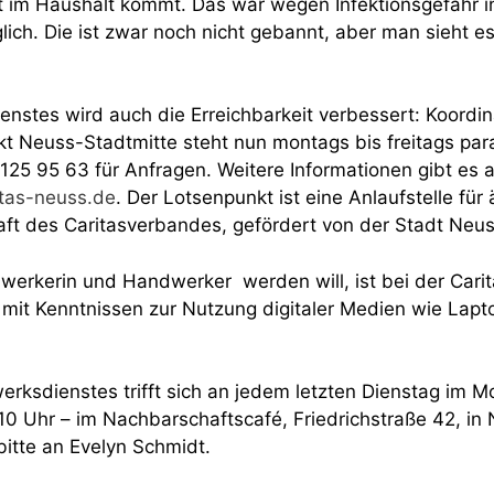
t im Haushalt kommt. Das war wegen Infektionsgefahr i
lich. Die ist zwar noch nicht gebannt, aber man sieht e
nstes wird auch die Erreichbarkeit verbessert: Koordin
 Neuss-Stadtmitte steht nun montags bis freitags par
25 95 63 für Anfragen. Weitere Informationen gibt es a
tas-neuss.de
. Der Lotsenpunkt ist eine Anlaufstelle fü
aft des Caritasverbandes, gefördert von der Stadt Neus
erkerin und Handwerker werden will, ist bei der Carita
mit Kenntnissen zur Nutzung digitaler Medien wie Lapt
ksdienstes trifft sich an jedem letzten Dienstag im M
 10 Uhr – im Nachbarschaftscafé, Friedrichstraße 42, in
bitte an Evelyn Schmidt.