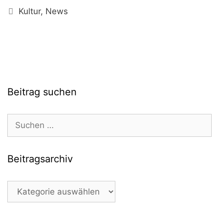
Kategorien
Kultur
,
News
Beitrag suchen
Suchen
nach:
Beitragsarchiv
Beitragsarchiv