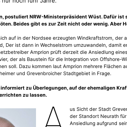
 nur noch fünf Jahre.
n, postuliert NRW-Ministerpräsident Wüst. Dafür ist s
ten. Beides gibt es zur Zeit nicht oder wenig. Aber H
ich auf in der Nordsee erzeugten Windkraftstrom, der a
d, Der ist dann in Wechselstrom umzuwandeln, damit e
etzbetreiber Amprion prüft derzeit die Ansiedlung eine
ier, der als Baustein für die Integration von Offshore-
nen soll. Dazu kommen laut Amprion mehrere Flächen a
eimer und Grevenbroicher Stadtgebiet in Frage.
 informiert zu Überlegungen, auf der ehemaligen Kraf
errichten zu lassen.
A
us Sicht der Stadt Greve
der Standort Neurath für
Ansiedlung aufgrund sei