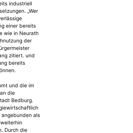
its industriell
setzungen. „Wer
verlässige
g einer bereits
e wie in Neurath
chnutzung der
ürgermeister
g zitiert. und
ung bereits
können.
mmt und die im
 an die
tadt Bedburg.
iewirtschaftlich
ll angebunden als
weiterhin
. Durch die