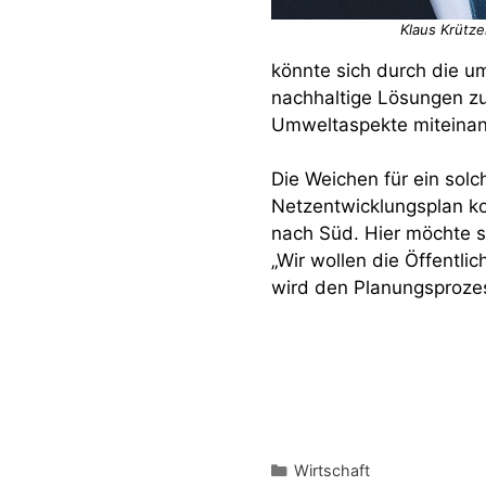
Klaus Krütz
könnte sich durch die um
nachhaltige Lösungen zu 
Umweltaspekte miteinan
Die Weichen für ein solc
Netzentwicklungsplan ko
nach Süd. Hier möchte s
„Wir wollen die Öffentli
wird den Planungsprozes
Kategorien
Wirtschaft