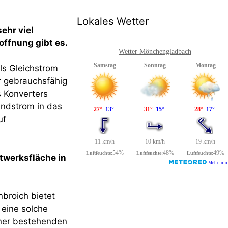
Lokales Wetter
ehr viel
offnung gibt es.
Wetter Mönchengladbach
ls Gleichstrom
r gebrauchsfähig
s Konverters
Windstrom in das
uf
twerksfläche in
nbroich bietet
 eine solche
ner bestehenden