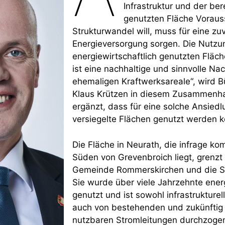
Infrastruktur und der bere
genutzten Fläche Voraus
Strukturwandel will, muss für eine zu
Energieversorgung sorgen. Die Nutzun
energiewirtschaftlich genutzten Fläch
ist eine nachhaltige und sinnvolle Na
ehemaligen Kraftwerksareale“, wird B
Klaus Krützen in diesem Zusammenhan
ergänzt, dass für eine solche Ansiedl
versiegelte Flächen genutzt werden 
Die Fläche in Neurath, die infrage ko
Süden von Grevenbroich liegt, grenzt
Gemeinde Rommerskirchen und die S
Sie wurde über viele Jahrzehnte energ
genutzt und ist sowohl infrastrukture
auch von bestehenden und zukünftig 
nutzbaren Stromleitungen durchzogen