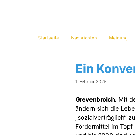
Zum
Inhalt
springen
Startseite
Nachrichten
Meinung
Ein Konve
1. Februar 2025
Grevenbroich.
Mit de
ändern sich die Leb
„sozialverträglich“ 
Fördermittel im Topf