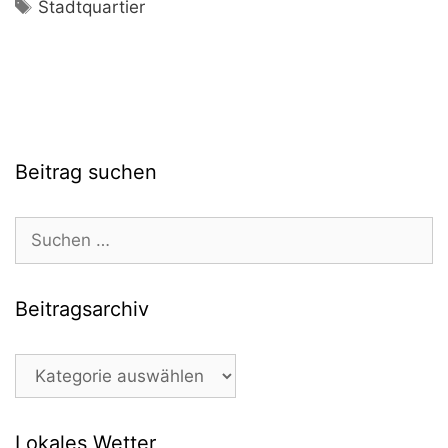
Schlagwörter
Stadtquartier
Beitrag suchen
Suchen
nach:
Beitragsarchiv
Beitragsarchiv
Lokales Wetter