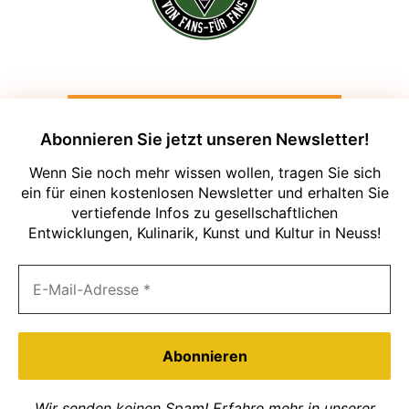
Abonnieren Sie jetzt unseren Newsletter!
Wenn Sie noch mehr wissen wollen, tragen Sie sich
ein für einen kostenlosen Newsletter und erhalten Sie
vertiefende Infos zu gesellschaftlichen
Entwicklungen, Kulinarik, Kunst und Kultur in Neuss!
Um unsere Webseite für Sie optimal zu
gestalten und fortlaufend verbessern zu
können, verwenden wir Cookies. Durch
die weitere Nutzung der Webseite
stimmen Sie der Verwendung von
Cookies zu. Weitere Informationen zu
Cookies erhalten Sie in unserer
Datenschutzerklärung
Wir senden keinen Spam! Erfahre mehr in unserer