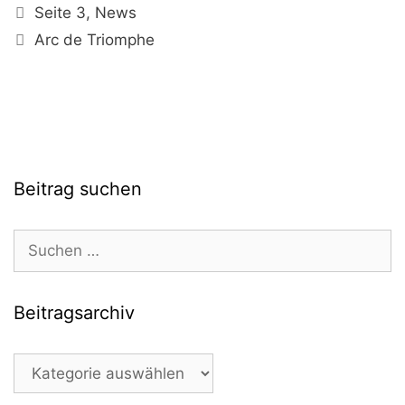
Kategorien
Seite 3
,
News
Schlagwörter
Arc de Triomphe
Beitrag suchen
Suchen
nach:
Beitragsarchiv
Beitragsarchiv