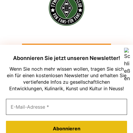
Abonnieren Sie jetzt unseren Newsletter!
Wenn Sie noch mehr wissen wollen, tragen Sie sich
ein für einen kostenlosen Newsletter und erhalten Sie
vertiefende Infos zu gesellschaftlichen
Entwicklungen, Kulinarik, Kunst und Kultur in Neuss!
Um unsere Webseite für Sie optimal zu
gestalten und fortlaufend verbessern zu
können, verwenden wir Cookies. Durch
die weitere Nutzung der Webseite
stimmen Sie der Verwendung von
Cookies zu. Weitere Informationen zu
Cookies erhalten Sie in unserer