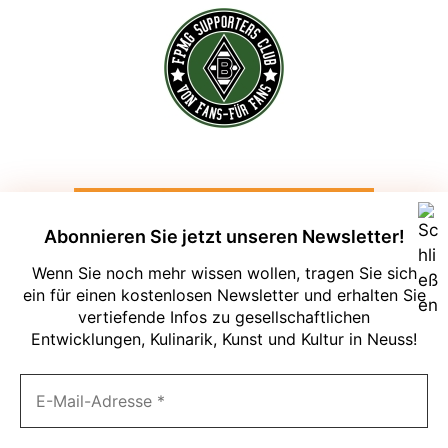
Abonnieren Sie jetzt unseren Newsletter!
Wenn Sie noch mehr wissen wollen, tragen Sie sich
ein für einen kostenlosen Newsletter und erhalten Sie
vertiefende Infos zu gesellschaftlichen
Entwicklungen, Kulinarik, Kunst und Kultur in Neuss!
Um unsere Webseite für Sie optimal zu
gestalten und fortlaufend verbessern zu
können, verwenden wir Cookies. Durch
die weitere Nutzung der Webseite
stimmen Sie der Verwendung von