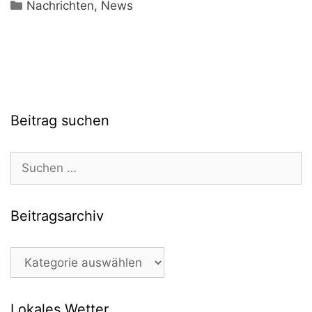
Kategorien
Nachrichten
,
News
Beitrag suchen
Suchen
nach:
Beitragsarchiv
Beitragsarchiv
Lokales Wetter