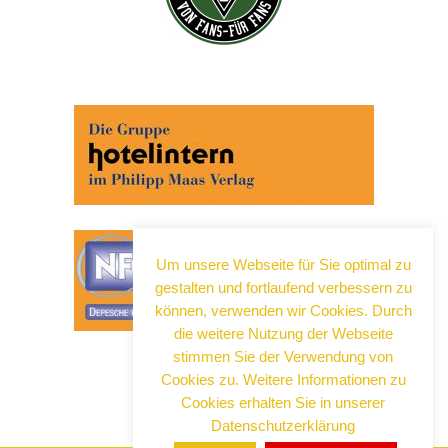
Abonnieren Sie jetzt unseren Newsletter!
Wenn Sie noch mehr wissen wollen, tragen Sie sich
ein für einen kostenlosen Newsletter und erhalten Sie
vertiefende Infos zu gesellschaftlichen
Entwicklungen, Kulinarik, Kunst und Kultur in Neuss!
Um unsere Webseite für Sie optimal zu
gestalten und fortlaufend verbessern zu
können, verwenden wir Cookies. Durch
die weitere Nutzung der Webseite
stimmen Sie der Verwendung von
Cookies zu. Weitere Informationen zu
Cookies erhalten Sie in unserer
Datenschutzerklärung