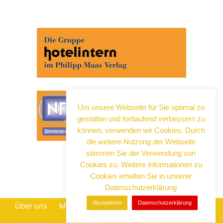
Um unsere Webseite für Sie optimal zu
gestalten und fortlaufend verbessern zu
können, verwenden wir Cookies. Durch
die weitere Nutzung der Webseite
stimmen Sie der Verwendung von
Cookies zu. Weitere Informationen zu
Cookies erhalten Sie in unserer
Datenschutzerklärung
Akzeptieren
Datenschutzerklärung
Über uns
Mediadaten
Datenschutz
Impressum