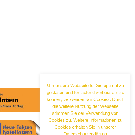
Abonnieren Sie jetzt
unseren Newsletter!
Um unsere Webseite für Sie optimal zu
gestalten und fortlaufend verbessern zu
Wenn Sie noch mehr wissen wollen,
tragen Sie sich ein für einen kostenlosen
können, verwenden wir Cookies. Durch
Newsletter und erhalten Sie vertiefende
die weitere Nutzung der Webseite
Infos zu gesellschaftlichen
stimmen Sie der Verwendung von
Entwicklungen, Kulinarik, Kunst und Kultur
Cookies zu. Weitere Informationen zu
in Neuss!
Cookies erhalten Sie in unserer
Datenschutzerklärung