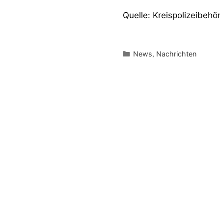
Quelle: Kreispolizeibehö
Kategorien
News
,
Nachrichten