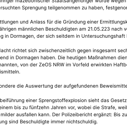
jähriger mazedonischer Staatsangehöriger wurde wegen
versuchten Sprengung teilgenommen zu haben, festgen
tlungen und Anlass für die Gründung einer Ermittlung
ährigen männlichen Beschuldigten am 21.05.223 nach v
 in Dormagen, der sich seitdem in Untersuchungshaft 
acht richtet sich zwischenzeitlich gegen insgesamt sec
gend in Dormagen haben. Die heutigen Maßnahmen die
nannten, von der ZeOS NRW im Vorfeld erwirkten Haftb
smitteln.
sondere die Auswertung der aufgefundenen Beweismitte
beiführung einer Sprengstoffexplosion sieht das Gesetz
 einem bis zu fünfzehn Jahren vor, wobei die Strafe, wei
milder ausfallen kann. Der Polizeibericht ergänzt: Bis zu
lung sind Beschuldigte immer nichtschuldig.