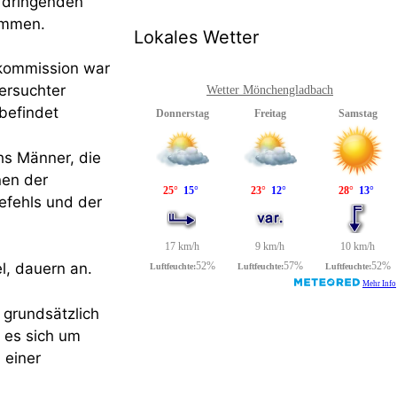
 dringenden
ommen.
Lokales Wetter
skommission war
ersuchter
Wetter Mönchengladbach
befindet
hs Männer, die
nen der
efehls und der
l, dauern an.
 grundsätzlich
l es sich um
 einer