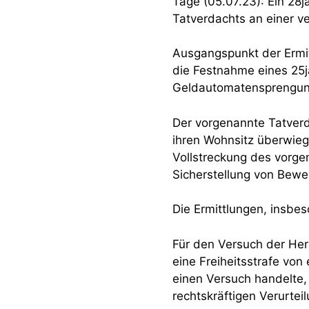
Tage (05.07.23): Ein 28
Tatverdachts an einer 
Ausgangspunkt der Ermit
die Festnahme eines 25j
Geldautomatensprengung
Der vorgenannte Tatverd
ihren Wohnsitz überwie
Vollstreckung des vorge
Sicherstellung von Bewei
Die Ermittlungen, insbe
Für den Versuch der Her
eine Freiheitsstrafe von
einen Versuch handelte, 
rechtskräftigen Verurtei