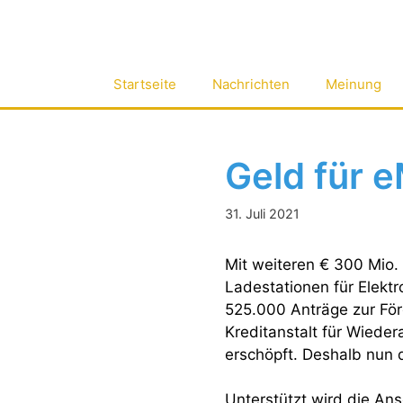
Zum
Inhalt
springen
Startseite
Nachrichten
Meinung
Geld für e
31. Juli 2021
Mit weiteren € 300 Mio. 
Ladestationen für Elekt
525.000 Anträge zur För
Kreditanstalt für Wiede
erschöpft. Deshalb nun 
Unterstützt wird die Ans