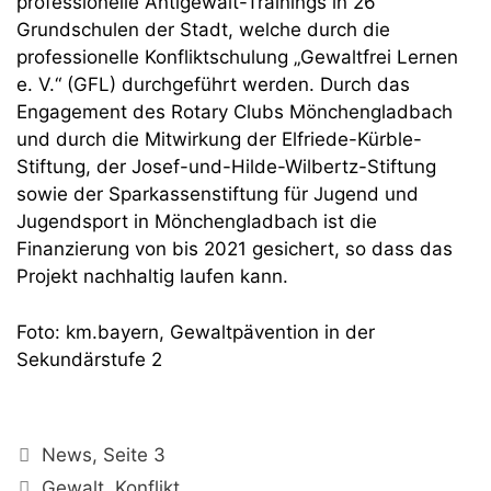
professionelle Antigewalt-Trainings in 26
Grundschulen der Stadt, welche durch die
professionelle Konfliktschulung „Gewaltfrei Lernen
e. V.“ (GFL) durchgeführt werden. Durch das
Engagement des Rotary Clubs Mönchengladbach
und durch die Mitwirkung der Elfriede-Kürble-
Stiftung, der Josef-und-Hilde-Wilbertz-Stiftung
sowie der Sparkassenstiftung für Jugend und
Jugendsport in Mönchengladbach ist die
Finanzierung von bis 2021 gesichert, so dass das
Projekt nachhaltig laufen kann.
Foto: km.bayern, Gewaltpävention in der
Sekundärstufe 2
Kategorien
News
,
Seite 3
Schlagwörter
Gewalt
,
Konflikt