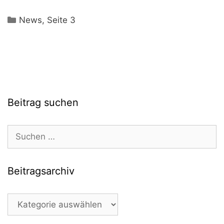
Kategorien
News
,
Seite 3
Beitrag suchen
Suchen
nach:
Beitragsarchiv
Beitragsarchiv