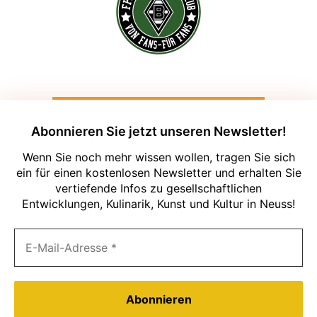
Abonnieren Sie jetzt unseren Newsletter!
Wenn Sie noch mehr wissen wollen, tragen Sie sich
ein für einen kostenlosen Newsletter und erhalten Sie
vertiefende Infos zu gesellschaftlichen
Entwicklungen, Kulinarik, Kunst und Kultur in Neuss!
Um unsere Webseite für Sie optimal zu
gestalten und fortlaufend verbessern zu
können, verwenden wir Cookies. Durch
die weitere Nutzung der Webseite
stimmen Sie der Verwendung von
Cookies zu. Weitere Informationen zu
Cookies erhalten Sie in unserer