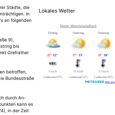
er Städte, die
Lokales Wetter
trächtigen. In
rs an folgenden
Wetter Mönchengladbach
aße 9),
tring bis
nkt Grefrather
en betroffen,
die Bundesstraße
uch durch An-
punkten kann es
), in der Zeit