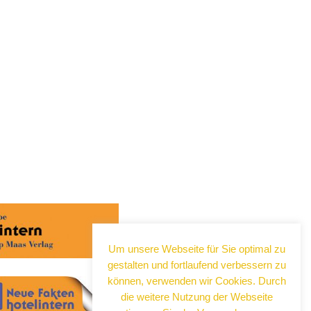
Abonnieren Sie jetzt
unseren Newsletter!
Um unsere Webseite für Sie optimal zu
Wenn Sie noch mehr wissen wollen,
gestalten und fortlaufend verbessern zu
tragen Sie sich ein für einen kostenlosen
können, verwenden wir Cookies. Durch
Newsletter und erhalten Sie vertiefende
die weitere Nutzung der Webseite
Infos zu gesellschaftlichen