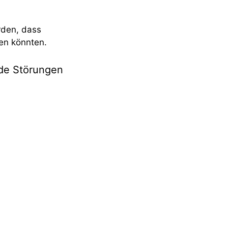
rden, dass
ken könnten.
nde Störungen