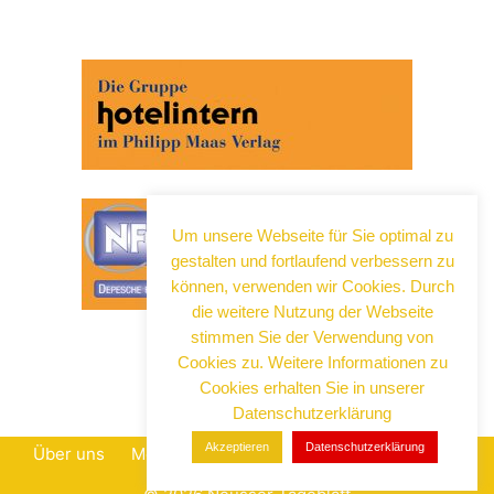
Um unsere Webseite für Sie optimal zu
gestalten und fortlaufend verbessern zu
können, verwenden wir Cookies. Durch
die weitere Nutzung der Webseite
stimmen Sie der Verwendung von
Cookies zu. Weitere Informationen zu
Cookies erhalten Sie in unserer
Datenschutzerklärung
Akzeptieren
Datenschutzerklärung
Über uns
Mediadaten
Datenschutz
Impressum