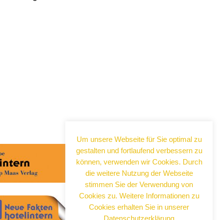
Abonnieren Sie jetzt
unseren Newsletter!
Wenn Sie noch mehr wissen wollen,
tragen Sie sich ein für einen kostenlosen
Newsletter und erhalten Sie vertiefende
Infos zu gesellschaftlichen
Um unsere Webseite für Sie optimal zu
Entwicklungen, Kulinarik, Kunst und Kultur
gestalten und fortlaufend verbessern zu
in Neuss!
können, verwenden wir Cookies. Durch
die weitere Nutzung der Webseite
stimmen Sie der Verwendung von
Cookies zu. Weitere Informationen zu
Cookies erhalten Sie in unserer
Datenschutzerklärung