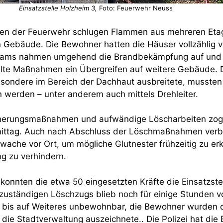
Einsatzstelle Holzheim 3,
Foto: Feuerwehr Neuss
ffen der Feuerwehr schlugen Flammen aus mehreren Eta
 Gebäude. Die Bewohner hatten die Häuser vollzählig v
ams nahmen umgehend die Brandbekämpfung auf und 
elte Maßnahmen ein Übergreifen auf weitere Gebäude. 
sondere im Bereich der Dachhaut ausbreitete, mussten 
 werden – unter anderem auch mittels Drehleiter.
herungsmaßnahmen und aufwändige Löscharbeiten zog s
mittag. Auch nach Abschluss der Löschmaßnahmen verb
wache vor Ort, um mögliche Glutnester frühzeitig zu er
g zu verhindern.
onnten die etwa 50 eingesetzten Kräfte die Einsatzstel
zuständigen Löschzugs blieb noch für einige Stunden vo
d bis auf Weiteres unbewohnbar, die Bewohner wurden 
 die Stadtverwaltung auszeichnete.. Die Polizei hat die 