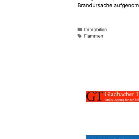
Brandursache aufgeno
Kategorien
Immobilien
Schlagwörter
Flammen