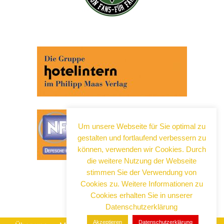
Abonnieren Sie jetzt unseren Newsletter!
Wenn Sie noch mehr wissen wollen, tragen Sie sich
ein für einen kostenlosen Newsletter und erhalten Sie
vertiefende Infos zu gesellschaftlichen
Entwicklungen, Kulinarik, Kunst und Kultur in Neuss!
Um unsere Webseite für Sie optimal zu
gestalten und fortlaufend verbessern zu
können, verwenden wir Cookies. Durch
die weitere Nutzung der Webseite
stimmen Sie der Verwendung von
Cookies zu. Weitere Informationen zu
Cookies erhalten Sie in unserer
Datenschutzerklärung
Wir senden keinen Spam! Erfahre mehr in unserer
Akzeptieren
Datenschutzerklärung