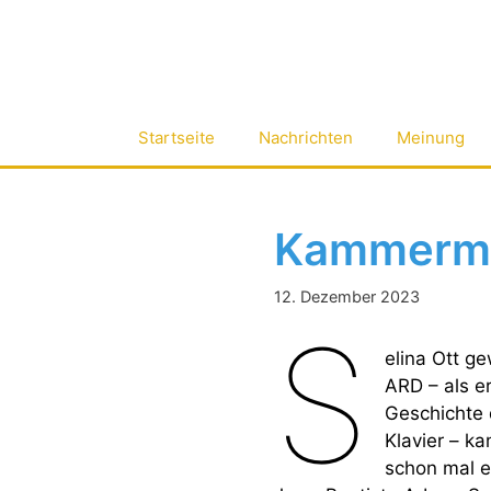
Zum
Inhalt
springen
Startseite
Nachrichten
Meinung
Kammermus
12. Dezember 2023
S
elina Ott g
ARD – als e
Geschichte 
Klavier – k
schon mal e