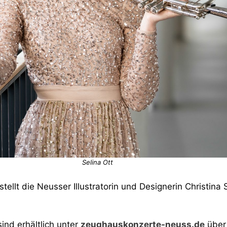
Selina Ott
tellt die Neusser Illustratorin und Designerin Christina
ind erhältlich unter
zeughauskonzerte-neuss.de
über 