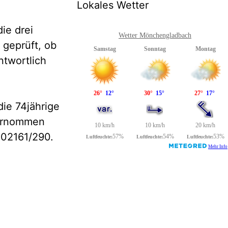
Lokales Wetter
ie drei
Wetter Mönchengladbach
geprüft, ob
ntwortlich
ie 74jährige
vernommen
 02161/290.