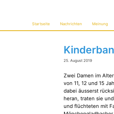
Zum
Inhalt
springen
Startseite
Nachrichten
Meinung
Kinderban
25. August 2019
Zwei Damen im Alter
von 11, 12 und 15 Ja
dabei äusserst rücksi
heran, traten sie un
und flüchteten mit F
Mönchengladbacher 