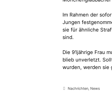
Im Rahmen der sofor
Jungen festgenommen
sie für ähnliche Stra
sind.
Die 91jährige Frau m
blieb unverletzt. So
wurden, werden sie g
Kategorien
Nachrichten
,
News