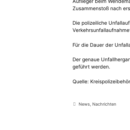
Auflieger beim Wendeman
Zusammenstoß nach erstm
Die polizeiliche Unfalla
Verkehrsunfallaufnahmet
Für die Dauer der Unfal
Der genaue Unfallhergan
geführt werden.
Quelle: Kreispolizeibeh
Kategorien
News
,
Nachrichten