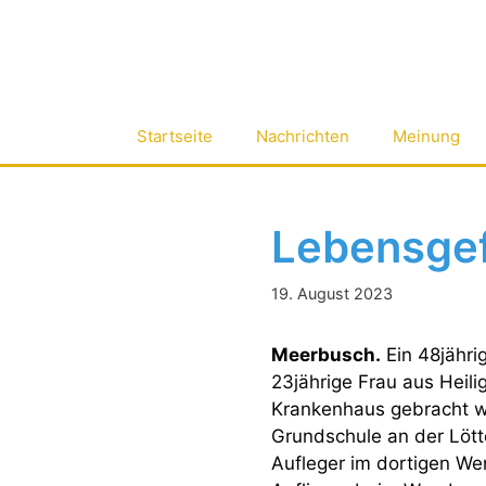
Zum
Inhalt
springen
Startseite
Nachrichten
Meinung
Lebensgefä
19. August 2023
Meerbusch.
Ein 48jähri
23jährige Frau aus Heil
Krankenhaus gebracht we
Grundschule an der Lött
Aufleger im dortigen We