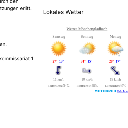
urch den
ungen erlitt.
Lokales Wetter
Wetter Mönchengladbach
en.
kommissariat 1