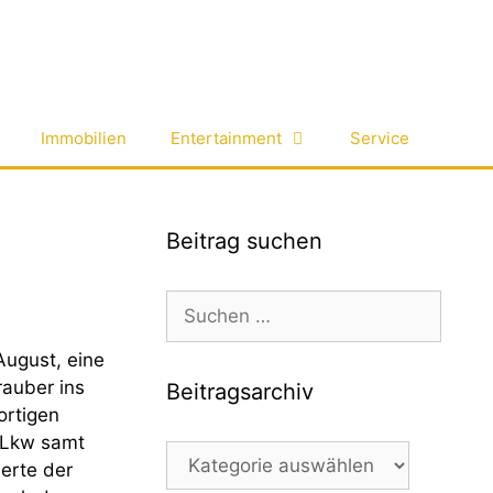
Immobilien
Entertainment
Service
Beitrag suchen
Suchen
nach:
August, eine
rauber ins
Beitragsarchiv
ortigen
 Lkw samt
Beitragsarchiv
erte der