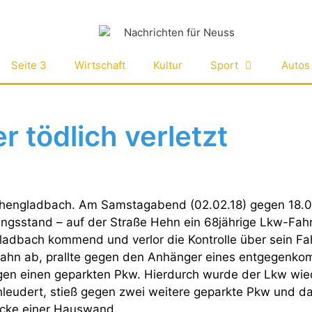
Seite 3
Wirtschaft
Kultur
Sport
Autos
 tödlich verletzt
chengladbach. Am Samstagabend (02.02.18) gegen 18.05
ungsstand – auf der Straße Hehn ein 68jährige Lkw-Fah
adbach kommend und verlor die Kontrolle über sein Fa
rbahn ab, prallte gegen den Anhänger eines entgegen
gen einen geparkten Pkw. Hierdurch wurde der Lkw wie
hleudert, stieß gegen zwei weitere geparkte Pkw und 
cke einer Hauswand.