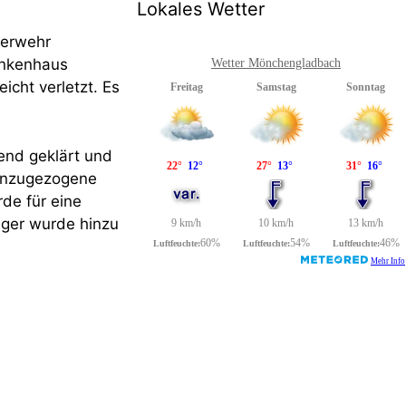
Lokales Wetter
uerwehr
ankenhaus
Wetter Mönchengladbach
icht verletzt. Es
ßend geklärt und
Hinzugezogene
rde für eine
iger wurde hinzu