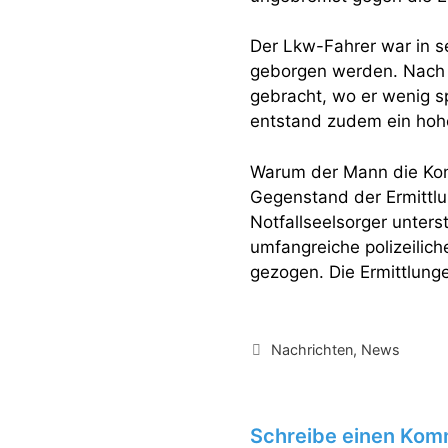
Der Lkw-Fahrer war in 
geborgen werden. Nach e
gebracht, wo er wenig sp
entstand zudem ein hoh
Warum der Mann die Kontr
Gegenstand der Ermittlu
Notfallseelsorger unters
umfangreiche polizeilic
gezogen. Die Ermittlung
Kategorien
Nachrichten
,
News
Schreibe einen Kom