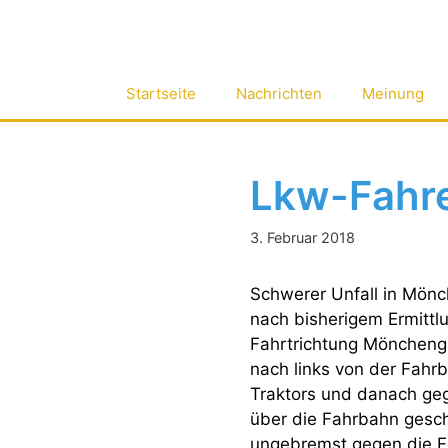
Zum
Inhalt
springen
Startseite
Nachrichten
Meinung
Lkw-Fahrer
3. Februar 2018
Schwerer Unfall in Mön
nach bisherigem Ermittl
Fahrtrichtung Mönchengl
nach links von der Fah
Traktors und danach ge
über die Fahrbahn gesc
ungebremst gegen die E