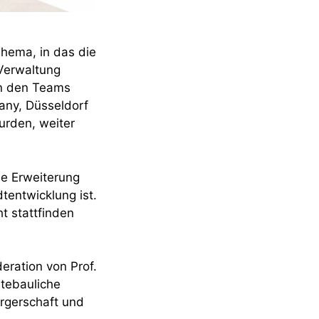
Thema, in das die
Verwaltung
on den Teams
ny, Düsseldorf
urden, weiter
ne Erweiterung
tentwicklung ist.
t stattfinden
ration von Prof.
dtebauliche
rgerschaft und