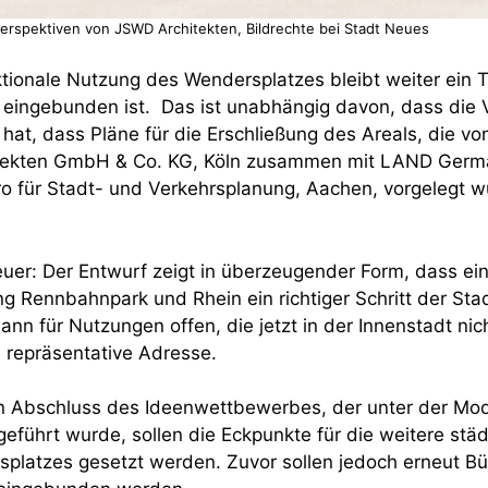
erspektiven von JSWD Architekten, Bildrechte bei Stadt Neues
ktionale Nutzung des Wendersplatzes bleibt weiter ein 
 eingebunden ist. Das ist unabhängig davon, dass die 
hat, dass Pläne für die Erschließung des Areals, die v
ekten GmbH & Co. KG, Köln zusammen mit LAND Germa
o für Stadt- und Verkehrsplanung, Aachen, vorgelegt w
euer: Der Entwurf zeigt in überzeugender Form, dass ei
ng Rennbahnpark und Rhein ein richtiger Schritt der Stad
nn für Nutzungen offen, die jetzt in der Innenstadt nich
e repräsentative Adresse.
 Abschluss des Ideenwettbewerbes, der unter der Mode
eführt wurde, sollen die Eckpunkte für die weitere stä
platzes gesetzt werden. Zuvor sollen jedoch erneut Bü