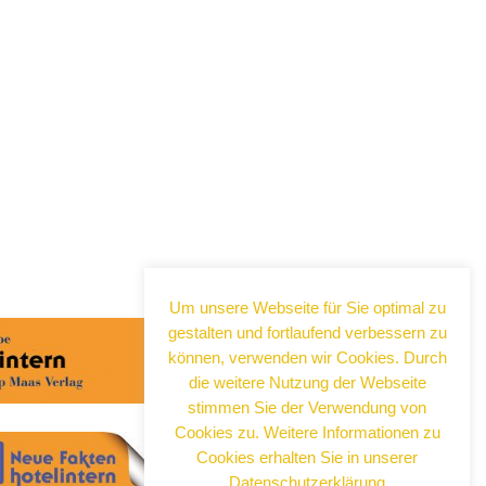
Abonnieren Sie jetzt
unseren Newsletter!
Um unsere Webseite für Sie optimal zu
gestalten und fortlaufend verbessern zu
Wenn Sie noch mehr wissen wollen,
können, verwenden wir Cookies. Durch
tragen Sie sich ein für einen kostenlosen
Newsletter und erhalten Sie vertiefende
die weitere Nutzung der Webseite
Infos zu gesellschaftlichen
stimmen Sie der Verwendung von
Entwicklungen, Kulinarik, Kunst und Kultur
Cookies zu. Weitere Informationen zu
in Neuss!
Cookies erhalten Sie in unserer
Datenschutzerklärung