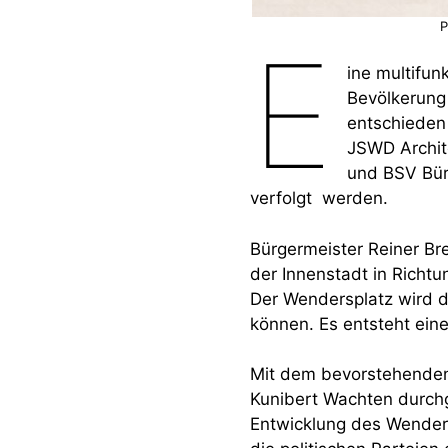
P
E
ine multifun
Bevölkerung
entschieden 
JSWD Archit
und BSV Bür
verfolgt werden.
Bürgermeister Reiner Br
der Innenstadt in Richtu
Der Wendersplatz wird da
können. Es entsteht ein
Mit dem bevorstehenden
Kunibert Wachten durchg
Entwicklung des Wenders