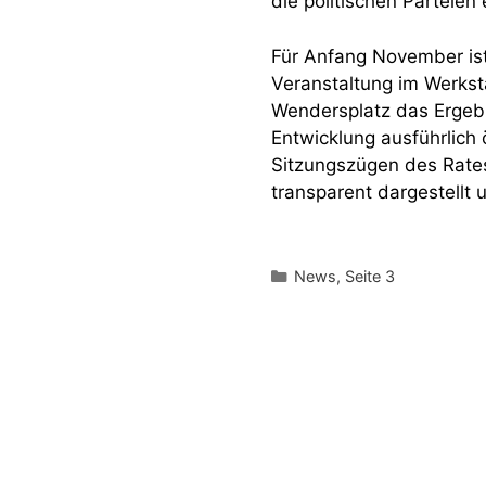
die politischen Parteie
Für Anfang November ist 
Veranstaltung im Werkst
Wendersplatz das Ergebn
Entwicklung ausführlich 
Sitzungszügen des Rates
transparent dargestellt 
Kategorien
News
,
Seite 3