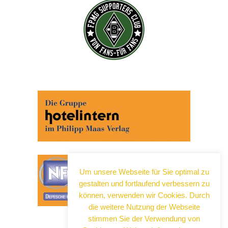
Abonnieren Sie jetzt unseren Newsletter!
Wenn Sie noch mehr wissen wollen, tragen Sie sich
ein für einen kostenlosen Newsletter und erhalten Sie
vertiefende Infos zu gesellschaftlichen
Entwicklungen, Kulinarik, Kunst und Kultur in Neuss!
Um unsere Webseite für Sie optimal zu
gestalten und fortlaufend verbessern zu
können, verwenden wir Cookies. Durch
die weitere Nutzung der Webseite
stimmen Sie der Verwendung von