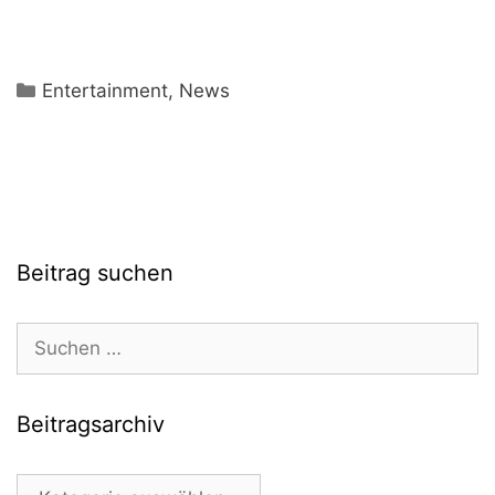
Kategorien
Entertainment
,
News
Beitrag suchen
Suchen
nach:
Beitragsarchiv
Beitragsarchiv