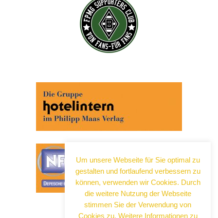
Abonnieren Sie jetzt unseren Newsletter!
Wenn Sie noch mehr wissen wollen, tragen Sie sich
ein für einen kostenlosen Newsletter und erhalten Sie
vertiefende Infos zu gesellschaftlichen
Entwicklungen, Kulinarik, Kunst und Kultur in Neuss!
Um unsere Webseite für Sie optimal zu
gestalten und fortlaufend verbessern zu
können, verwenden wir Cookies. Durch
die weitere Nutzung der Webseite
stimmen Sie der Verwendung von
Cookies zu. Weitere Informationen zu