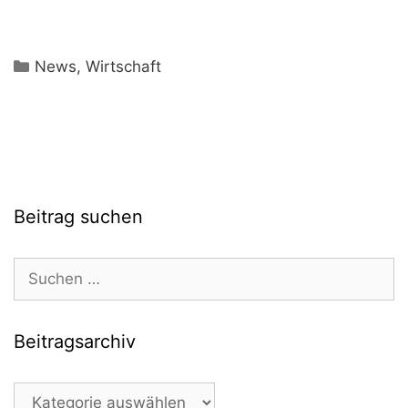
Kategorien
News
,
Wirtschaft
Beitrag suchen
Suchen
nach:
Beitragsarchiv
Beitragsarchiv