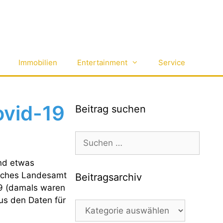
Immobilien
Entertainment
Service
ovid-19
Beitrag suchen
Suchen
nach:
nd etwas
isches Landesamt
Beitragsarchiv
019 (damals waren
aus den Daten für
Beitragsarchiv