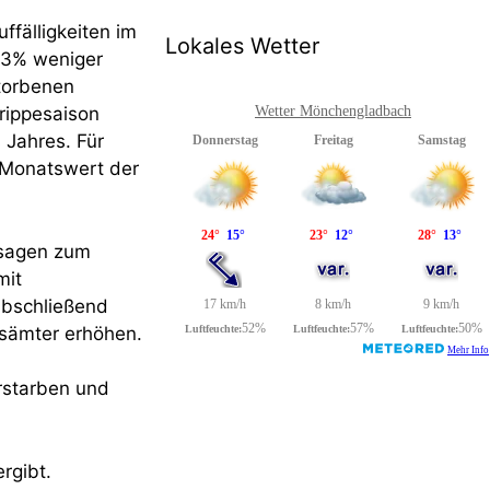
ffälligkeiten im
Lokales Wetter
 3% weniger
storbenen
rippesaison
Wetter Mönchengladbach
 Jahres. Für
n Monatswert der
ssagen zum
mit
abschließend
esämter erhöhen.
rstarben und
ergibt.