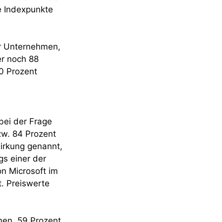
e Indexpunkte
er Unternehmen,
r noch 88
0 Prozent
bei der Frage
zw. 84 Prozent
wirkung genannt,
gs einer der
n Microsoft im
t. Preiswerte
men. 59 Prozent