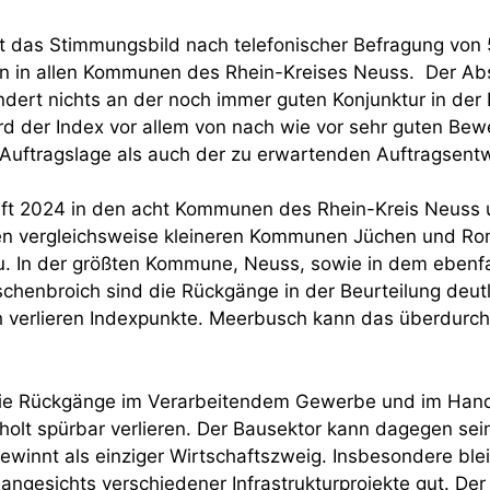
st das Stimmungsbild nach telefonischer Befragung von
 in allen Kommunen des Rhein-Kreises Neuss. Der A
ert nichts an der noch immer guten Konjunktur in der 
rd der Index vor allem von nach wie vor sehr guten Be
 Auftragslage als auch der zu erwartenden Auftragsentw
ft 2024 in den acht Kommunen des Rhein-Kreis Neuss un
n vergleichsweise kleineren Kommunen Jüchen und Ro
– zu. In der größten Kommune, Neuss, sowie in dem eben
schenbroich sind die Rückgänge in der Beurteilung deut
 verlieren Indexpunkte. Meerbusch kann das überdurchs
 die Rückgänge im Verarbeitendem Gewerbe und im Hand
olt spürbar verlieren. Der Bausektor kann dagegen sei
innt als einziger Wirtschaftszweig. Insbesondere blei
angesichts verschiedener Infrastrukturprojekte gut. Der