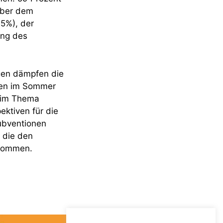
 über dem
65%), der
ung des
gen dämpfen die
men im Sommer
eim Thema
ektiven für die
Subventionen
, die den
ekommen.