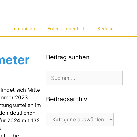
Immobilien
Entertainment
Service
meter
Beitrag suchen
Suchen
nach:
indet sich Mitte
Sommer 2023
Beitragsarchiv
tungsurteilen im
en deutlichen
Beitragsarchiv
für 2024 mit 132
s
et – die