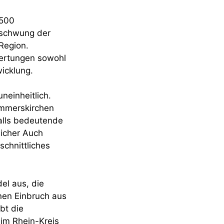
 500
bschwung der
Region.
wertungen sowohl
icklung.
einheitlich.
mmerskirchen
falls bedeutende
licher Auch
chnittliches
el aus, die
nen Einbruch aus
bt die
 im Rhein-Kreis