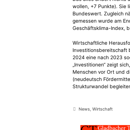
wollen, +7 Punkte). Sie 
Bundeswert. Zugleich nä
gemessen wurde am Ende
Geschäftsklima-Index, b
Wirtschaftliche Heraus
Investitionsbereitschaf
2024 eine nach 2023 so
„Investitionen“ zeigt si
Menschen vor Ort und di
(neudeutsch Fördermittel)
Strukturwandel begleite
Kategorien
News
,
Wirtschaft