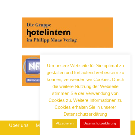
Um unsere Webseite für Sie optimal zu
gestalten und fortlaufend verbessern zu
können, verwenden wir Cookies. Durch
die weitere Nutzung der Webseite
stimmen Sie der Verwendung von
Cookies zu. Weitere Informationen zu
Cookies erhalten Sie in unserer
Datenschutzerklärung
Akzeptieren
Datenschutzerklärung
Über uns
Mediadaten
Datenschutz
Impressum