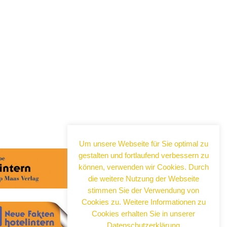
Abonnieren Sie jetzt
unseren Newsletter!
Um unsere Webseite für Sie optimal zu
Wenn Sie noch mehr wissen wollen,
gestalten und fortlaufend verbessern zu
tragen Sie sich ein für einen kostenlosen
können, verwenden wir Cookies. Durch
Newsletter und erhalten Sie vertiefende
die weitere Nutzung der Webseite
Infos zu gesellschaftlichen
stimmen Sie der Verwendung von
Entwicklungen, Kulinarik, Kunst und Kultur
Cookies zu. Weitere Informationen zu
in Neuss!
Cookies erhalten Sie in unserer
Datenschutzerklärung