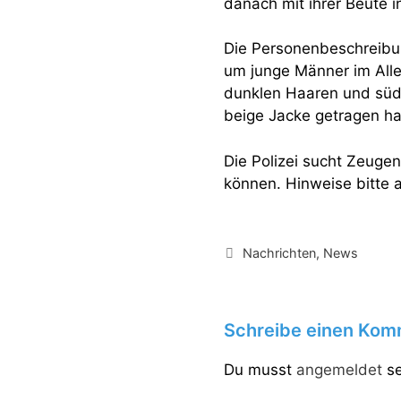
danach mit ihrer Beute i
Die Personenbeschreibung
um junge Männer im Alle
dunklen Haaren und südlä
beige Jacke getragen h
Die Polizei sucht Zeuge
können. Hinweise bitte 
Kategorien
Nachrichten
,
News
Schreibe einen Kom
Du musst
angemeldet
se