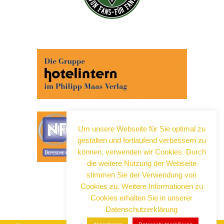
Abonnieren Sie jetzt unseren Newsletter!
Wenn Sie noch mehr wissen wollen, tragen Sie sich
ein für einen kostenlosen Newsletter und erhalten Sie
vertiefende Infos zu gesellschaftlichen
Entwicklungen, Kulinarik, Kunst und Kultur in Neuss!
Um unsere Webseite für Sie optimal zu
gestalten und fortlaufend verbessern zu
können, verwenden wir Cookies. Durch
die weitere Nutzung der Webseite
stimmen Sie der Verwendung von
Cookies zu. Weitere Informationen zu
Cookies erhalten Sie in unserer
Datenschutzerklärung
Wir senden keinen Spam! Erfahre mehr in unserer