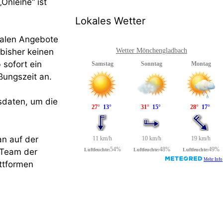
Onleihe“ ist
Lokales Wetter
italen Angebote
 bisher keinen
Wetter Mönchengladbach
 sofort ein
ßungszeit an.
sdaten, um die
an auf der
 Team der
attformen