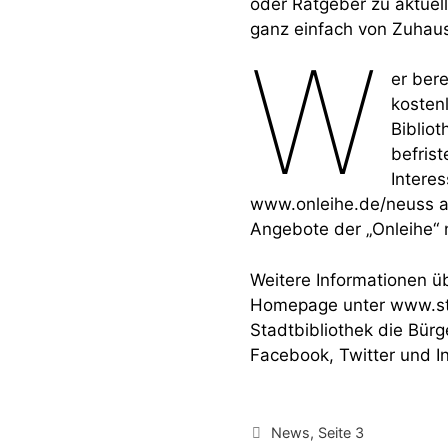
oder Ratgeber zu aktuell
ganz einfach von Zuhaus
W
er bere
kosten
Biblio
befrist
Interes
www.onleihe.de/neuss a
Angebote der „Onleihe“ 
Weitere Informationen üb
Homepage unter www.sta
Stadtbibliothek die Bür
Facebook, Twitter und I
Kategorien
News
,
Seite 3