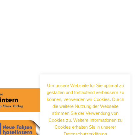
Abonnieren Sie jetzt
unseren Newsletter!
Um unsere Webseite für Sie optimal zu
gestalten und fortlaufend verbessern zu
Wenn Sie noch mehr wissen wollen,
tragen Sie sich ein für einen kostenlosen
können, verwenden wir Cookies. Durch
Newsletter und erhalten Sie vertiefende
die weitere Nutzung der Webseite
Infos zu gesellschaftlichen
stimmen Sie der Verwendung von
Entwicklungen, Kulinarik, Kunst und Kultur
Cookies zu. Weitere Informationen zu
in Neuss!
Cookies erhalten Sie in unserer
Datenschutzerklärung