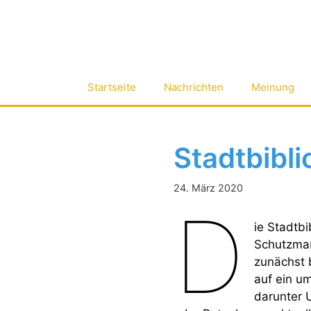
Zum
Inhalt
springen
Startseite
Nachrichten
Meinung
Stadtbibli
24. März 2020
D
ie Stadtbi
Schutzmaß
zunächst b
auf ein u
darunter U