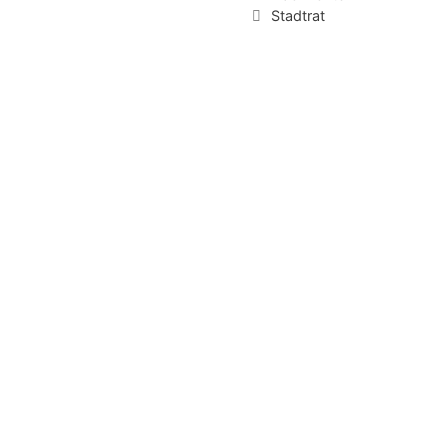
Schlagwörter
Stadtrat