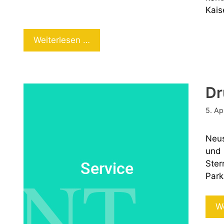
Kais
Berauscht
Weiterlesen …
auf
der
Flucht
Dr
5. Ap
Neus
und 
Ster
Park
W