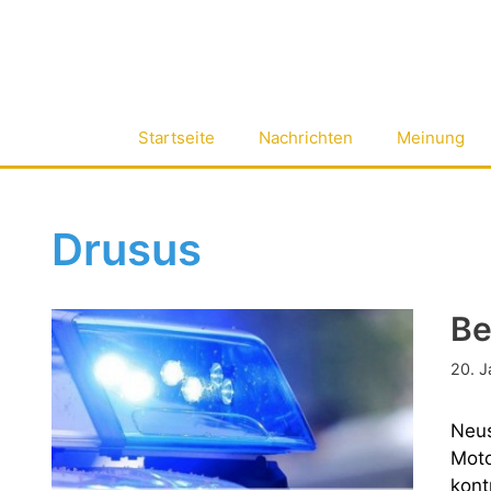
Zum
Inhalt
springen
Startseite
Nachrichten
Meinung
Drusus
Be
20. J
Neus
Moto
kont