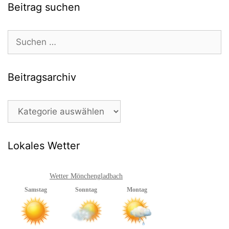
Maskottchen
Beitrag suchen
Suchen
nach:
Beitragsarchiv
Beitragsarchiv
Lokales Wetter
Wetter Mönchengladbach