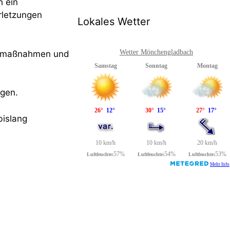
h ein
rletzungen
Lokales Wetter
Wetter Mönchengladbach
ungsmaßnahmen und
gen.
bislang