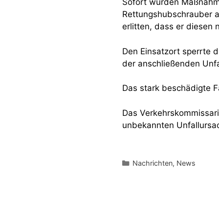
Sofort wurden Maßnahmen
Rettungshubschrauber an
erlitten, dass er diesen 
Den Einsatzort sperrte 
der anschließenden Unfa
Das stark beschädigte 
Das Verkehrskommissaria
unbekannten Unfallursa
Kategorien
Nachrichten
,
News