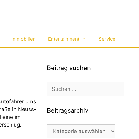
Immobilien
Entertainment
Service
Beitrag suchen
Suchen
nach:
Autofahrer ums
raße in Neuss-
Beitragsarchiv
lleine im
erschlug.
Beitragsarchiv