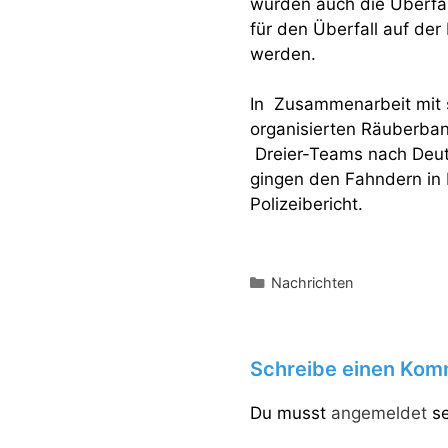
wurden auch die Überfä
für den Überfall auf d
werden.
In Zusammenarbeit mit s
organisierten Räuberba
Dreier-Teams nach Deut
gingen den Fahndern in 
Polizeibericht.
Kategorien
Nachrichten
Schreibe einen Kom
Du musst
angemeldet
se