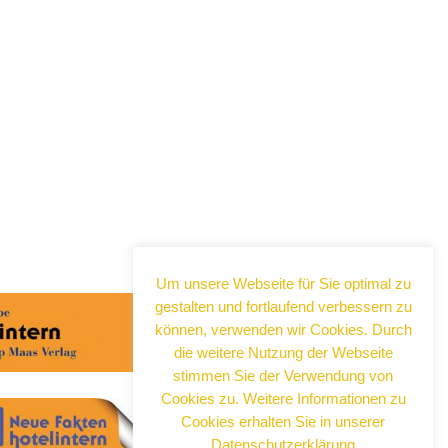
Abonnieren Sie jetzt
unseren Newsletter!
Um unsere Webseite für Sie optimal zu
gestalten und fortlaufend verbessern zu
Wenn Sie noch mehr wissen wollen,
können, verwenden wir Cookies. Durch
tragen Sie sich ein für einen kostenlosen
Newsletter und erhalten Sie vertiefende
die weitere Nutzung der Webseite
Infos zu gesellschaftlichen
stimmen Sie der Verwendung von
Entwicklungen, Kulinarik, Kunst und Kultur
Cookies zu. Weitere Informationen zu
in Neuss!
Cookies erhalten Sie in unserer
Datenschutzerklärung