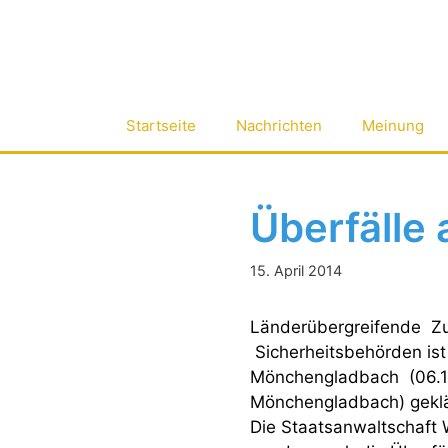
Zum
Inhalt
springen
Startseite
Nachrichten
Meinung
Überfälle 
15. April 2014
Länderübergreifende Zus
Sicherheitsbehörden ist
Mönchengladbach (06.12.
Mönchengladbach) geklär
Die Staatsanwaltschaft