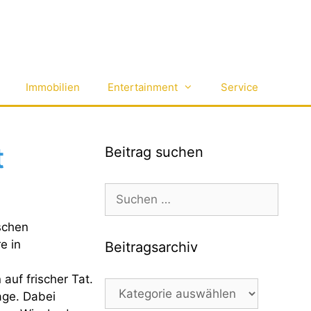
Immobilien
Entertainment
Service
t
Beitrag suchen
Suchen
nach:
schen
e in
Beitragsarchiv
uf frischer Tat.
Beitragsarchiv
age. Dabei