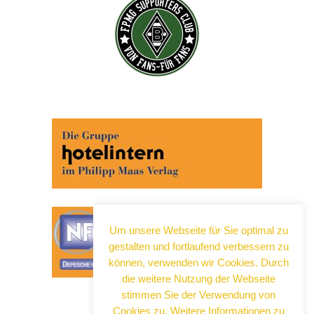
Abonnieren Sie jetzt unseren Newsletter!
Wenn Sie noch mehr wissen wollen, tragen Sie sich
ein für einen kostenlosen Newsletter und erhalten Sie
vertiefende Infos zu gesellschaftlichen
Entwicklungen, Kulinarik, Kunst und Kultur in Neuss!
Um unsere Webseite für Sie optimal zu
gestalten und fortlaufend verbessern zu
können, verwenden wir Cookies. Durch
die weitere Nutzung der Webseite
stimmen Sie der Verwendung von
Cookies zu. Weitere Informationen zu