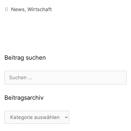
Kategorien
News
,
Wirtschaft
Beitrag suchen
Suchen
nach:
Beitragsarchiv
Beitragsarchiv