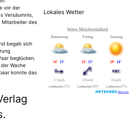
en
e vor der
Lokales Wetter
as Versäumnis,
 Mitarbeiter des
Wetter Mönchengladbach
und begab sich
rung
Paar beglücken.
f der Wache
epaar konnte das
Verlag
s.