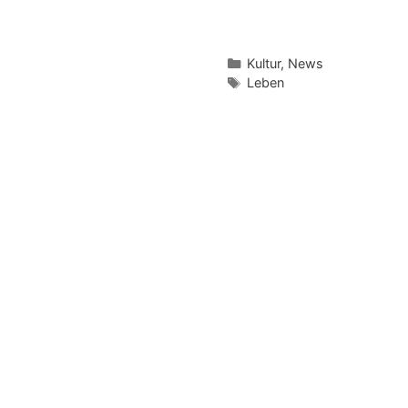
Kategorien
Kultur
,
News
Schlagwörter
Leben