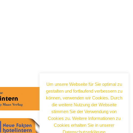
Abonnieren Sie jetzt
unseren Newsletter!
Um unsere Webseite für Sie optimal zu
gestalten und fortlaufend verbessern zu
Wenn Sie noch mehr wissen wollen,
tragen Sie sich ein für einen kostenlosen
können, verwenden wir Cookies. Durch
Newsletter und erhalten Sie vertiefende
die weitere Nutzung der Webseite
Infos zu gesellschaftlichen
stimmen Sie der Verwendung von
Entwicklungen, Kulinarik, Kunst und Kultur
Cookies zu. Weitere Informationen zu
in Neuss!
Cookies erhalten Sie in unserer
Datenschutzerklärung