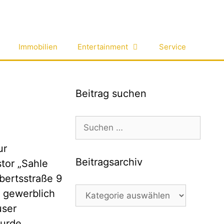
Immobilien
Entertainment
Service
Beitrag suchen
Suchen
nach:
ur
Beitragsarchiv
stor „Sahle
bertsstraße 9
Beitragsarchiv
h gewerblich
user
urde.