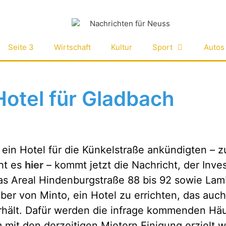
Seite 3
Wirtschaft
Kultur
Sport
Autos
Hotel für Gladbach
in Hotel für die Künkelstraße ankündigten – z
ht es
hier
– kommt jetzt die Nachricht, der Inve
as Areal Hindenburgstraße 88 bis 92 sowie Lam
über von Minto, ein Hotel zu errichten, das auc
rhält. Dafür werden die infrage kommenden Hä
mit den derzeitigen Mietern Einigung erzielt w