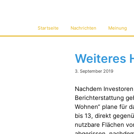
Zum
Inhalt
springen
Startseite
Nachrichten
Meinung
Weiteres 
3. September 2019
Nachdem Investoren e
Berichterstattung ge
Wohnen“ plane für d
bis 13, direkt gegen
nutzbare Flächen vo
abgerissen, nachdem 