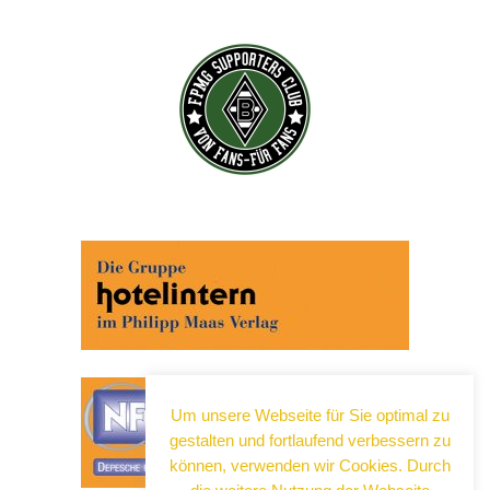
Abonnieren Sie jetzt unseren Newsletter!
Wenn Sie noch mehr wissen wollen, tragen Sie sich
ein für einen kostenlosen Newsletter und erhalten Sie
vertiefende Infos zu gesellschaftlichen
Entwicklungen, Kulinarik, Kunst und Kultur in Neuss!
Um unsere Webseite für Sie optimal zu
gestalten und fortlaufend verbessern zu
können, verwenden wir Cookies. Durch