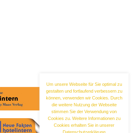
Abonnieren Sie jetzt
unseren Newsletter!
Um unsere Webseite für Sie optimal zu
gestalten und fortlaufend verbessern zu
Wenn Sie noch mehr wissen wollen,
tragen Sie sich ein für einen kostenlosen
können, verwenden wir Cookies. Durch
Newsletter und erhalten Sie vertiefende
die weitere Nutzung der Webseite
Infos zu gesellschaftlichen
stimmen Sie der Verwendung von
Entwicklungen, Kulinarik, Kunst und Kultur
Cookies zu. Weitere Informationen zu
in Neuss!
Cookies erhalten Sie in unserer
Datenschutzerklärung