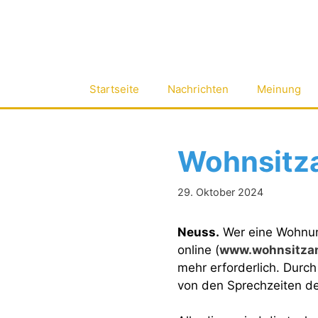
Zum
Inhalt
springen
Startseite
Nachrichten
Meinung
Wohnsitza
29. Oktober 2024
Neuss.
Wer eine Wohnun
online (
www.wohnsitza
mehr erforderlich. Durc
von den Sprechzeiten d