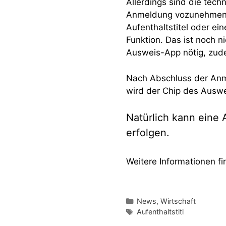
Allerdings sind die tec
Anmeldung vozunehmen be
Aufenthaltstitel oder ei
Funktion. Das ist noch ni
Ausweis-App nötig, zudem
Nach Abschluss der Anme
wird der Chip des Auswei
Natürlich kann eine
erfolgen.
Weitere Informationen fi
Kategorien
News
,
Wirtschaft
Schlagwörter
Aufenthaltstitl