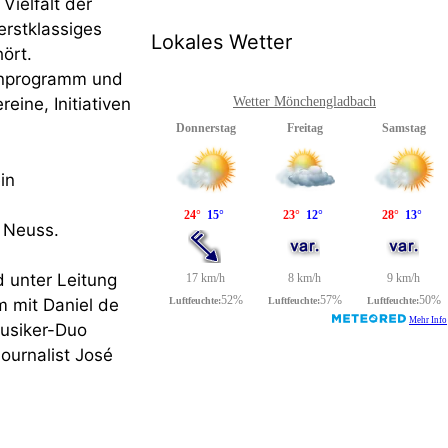
Vielfalt der
erstklassiges
Lokales Wetter
ört.
nenprogramm und
ine, Initiativen
Wetter Mönchengladbach
in
 Neuss.
 unter Leitung
 mit Daniel de
usiker-Duo
ournalist José