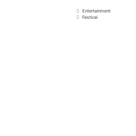
Kategorien
Entertainment
Schlagwörter
Festival